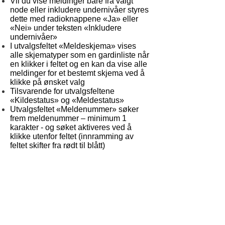
Vil du vise meldinger bare fra valgt
node eller inkludere undernivåer styres
dette med radioknappene «Ja» eller
«Nei» under teksten «Inkludere
undernivåer»
I utvalgsfeltet «Meldeskjema» vises
alle skjematyper som en gardinliste når
en klikker i feltet og en kan da vise alle
meldinger for et bestemt skjema ved å
klikke på ønsket valg
Tilsvarende for utvalgsfeltene
«Kildestatus» og «Meldestatus»
Utvalgsfeltet «Meldenummer» søker
frem meldenummer – minimum 1
karakter - og søket aktiveres ved å
klikke utenfor feltet (innramming av
feltet skifter fra rødt til blått)
Utvalgsfeltet «Dato – sist endret» viser
meldinger hvor det har skjedd noe etter
angitt dato
Ved å kombinere utvalgsfeltene vil en
raskt finne meldinger som en vil vise.