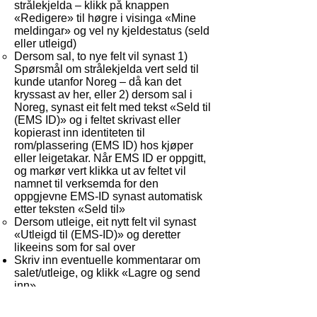
strålekjelda – klikk på knappen
«Redigere» til høgre i visinga «Mine
meldingar» og vel ny kjeldestatus (seld
eller utleigd)
Dersom sal, to nye felt vil synast 1)
Spørsmål om strålekjelda vert seld til
kunde utanfor Noreg – då kan det
kryssast av her, eller 2) dersom sal i
Noreg, synast eit felt med tekst «Seld til
(EMS ID)» og i feltet skrivast eller
kopierast inn identiteten til
rom/plassering (EMS ID) hos kjøper
eller leigetakar. Når EMS ID er oppgitt,
og markør vert klikka ut av feltet vil
namnet til verksemda for den
oppgjevne EMS-ID synast automatisk
etter teksten «Seld til»
Dersom utleige, eit nytt felt vil synast
«Utleigd til (EMS-ID)» og deretter
likeeins som for sal over
Skriv inn eventuelle kommentarar om
salet/utleige, og klikk «Lagre og send
inn»
Melding og sal/utleige går då til
kjøpar/leigetakar og Strålevernet